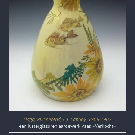
Haga, Purmerend, C.J. Lanooy, 1906-1907
een lusterglazuren aardewerk vaas ~Verkocht~